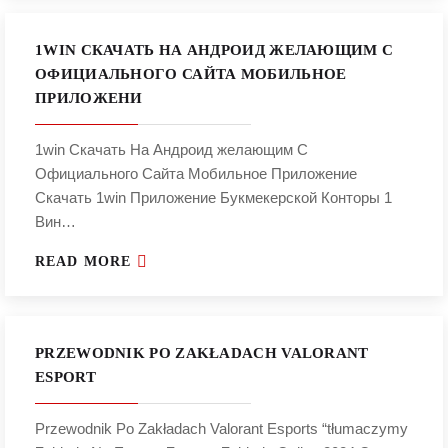
1WIN СКАЧАТЬ НА АНДРОИД ЖЕЛАЮЩИМ С
ОФИЦИАЛЬНОГО САЙТА МОБИЛЬНОЕ
ПРИЛОЖЕНИ
1win Скачать На Андроид желающим С
Официального Сайта Мобильное Приложение
Скачать 1win Приложение Букмекерской Конторы 1
Вин…
READ MORE
PRZEWODNIK PO ZAKŁADACH VALORANT
ESPORT
Przewodnik Po Zakładach Valorant Esports “tłumaczymy