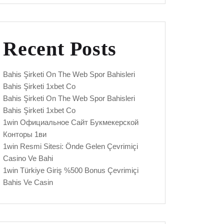
Recent Posts
Bahis Şirketi On The Web Spor Bahisleri
Bahis Şirketi 1xbet Co
Bahis Şirketi On The Web Spor Bahisleri
Bahis Şirketi 1xbet Co
1win Официальное Сайт Букмекерской
Конторы 1ви
1win Resmi Sitesi: Önde Gelen Çevrimiçi
Casino Ve Bahi
1win Türkiye Giriş %500 Bonus Çevrimiçi
Bahis Ve Casin