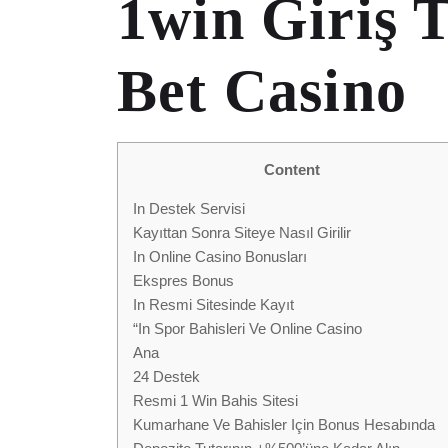
1win Giriş T
Bet Casino ️
Content
In Destek Servisi
Kayıttan Sonra Siteye Nasıl Girilir
In Online Casino Bonusları
Ekspres Bonus
In Resmi Sitesinde Kayıt
“In Spor Bahisleri Ve Online Casino
Ana
24 Destek
Resmi 1 Win Bahis Sitesi
Kumarhane Ve Bahisler Için Bonus Hesabında