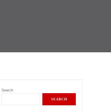
Search
SEARCH