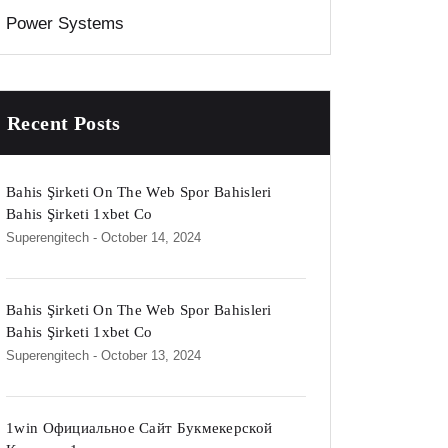
Power Systems
Recent Posts
Bahis Şirketi On The Web Spor Bahisleri
Bahis Şirketi 1xbet Co
Superengitech
- October 14, 2024
Bahis Şirketi On The Web Spor Bahisleri
Bahis Şirketi 1xbet Co
Superengitech
- October 13, 2024
1win Официальное Сайт Букмекерской