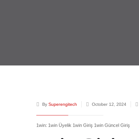
By
Superengitech
October 12, 2024
1win: 1win Üyelik 1win Giriş 1win Güncel Giriş