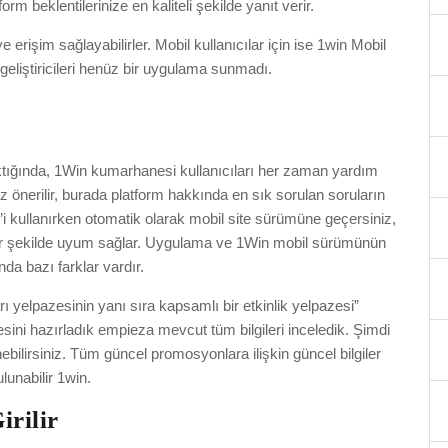
 beklentilerinize en kaliteli şekilde yanıt verir.
erişim sağlayabilirler. Mobil kullanıcılar için ise 1win Mobil
geliştiricileri henüz bir uygulama sunmadı.
 çıktığında, 1Win kumarhanesi kullanıcıları her zaman yardım
z önerilir, burada platform hakkında en sık sorulan soruların
i kullanırken otomatik olarak mobil site sürümüne geçersiniz,
r şekilde uyum sağlar. Uygulama ve 1Win mobil sürümünün
da bazı farklar vardır.
ı yelpazesinin yanı sıra kapsamlı bir etkinlik yelpazesi”
mesini hazırladık empieza mevcut tüm bilgileri inceledik. Şimdi
bilirsiniz. Tüm güncel promosyonlara ilişkin güncel bilgiler
lunabilir
1win
.
irilir