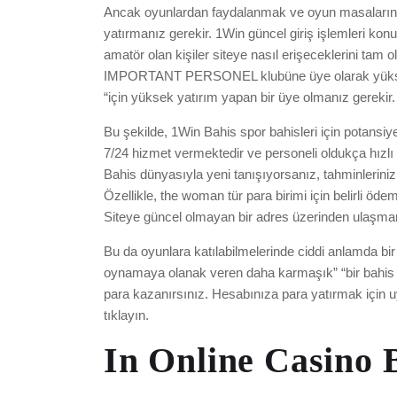
Ancak oyunlardan faydalanmak ve oyun masalarına 
yatırmanız gerekir. 1Win güncel giriş işlemleri kon
amatör olan kişiler siteye nasıl erişeceklerini tam 
IMPORTANT PERSONEL klubüne üye olarak yüksek b
“için yüksek yatırım yapan bir üye olmanız gerekir.
Bu şekilde, 1Win Bahis spor bahisleri için potansiy
7/24 hizmet vermektedir ve personeli oldukça hızlı 
Bahis dünyasıyla yeni tanışıyorsanız, tahminleriniz
Özellikle, the woman tür para birimi için belirli öd
Siteye güncel olmayan bir adres üzerinden ulaşma
Bu da oyunlara katılabilmelerinde ciddi anlamda bi
oynamaya olanak veren daha karmaşık” “bir bahis t
para kazanırsınız. Hesabınıza para yatırmak için 
tıklayın.
In Online Casino 