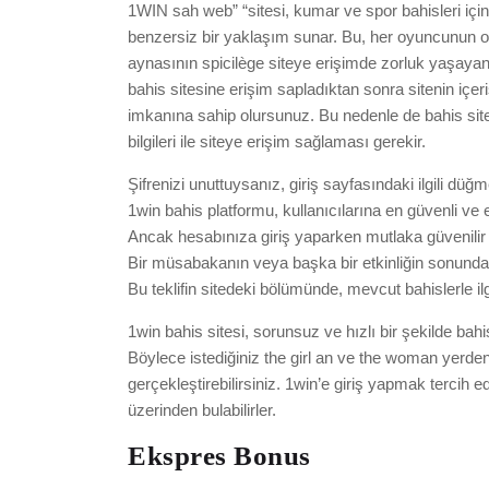
1WIN sah web” “sitesi, kumar ve spor bahisleri içi
benzersiz bir yaklaşım sunar. Bu, her oyuncunun 
aynasının spicilège siteye erişimde zorluk yaşayanlar
bahis sitesine erişim sapladıktan sonra sitenin içeri
imkanına sahip olursunuz. Bu nedenle de bahis sitesi
bilgileri ile siteye erişim sağlaması gerekir.
Şifrenizi unuttuysanız, giriş sayfasındaki ilgili düğ
1win bahis platformu, kullanıcılarına en güvenli ve
Ancak hesabınıza giriş yaparken mutlaka güvenilir b
Bir müsabakanın veya başka bir etkinliğin sonunda,
Bu teklifin sitedeki bölümünde, mevcut bahislerle ilg
1win bahis sitesi, sorunsuz ve hızlı bir şekilde bah
Böylece istediğiniz the girl an ve the woman yerden s
gerçekleştirebilirsiniz. 1win’e giriş yapmak tercih e
üzerinden bulabilirler.
Ekspres Bonus