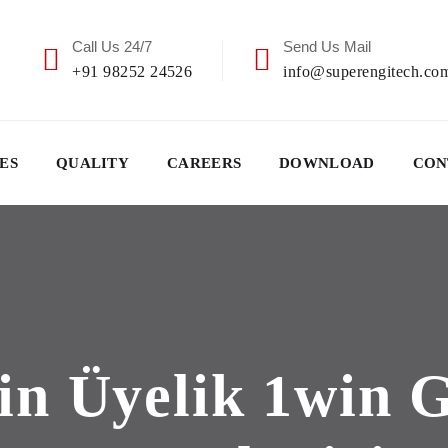
Call Us 24/7
Send Us Mail
+91 98252 24526
info@superengitech.co
ES
QUALITY
CAREERS
DOWNLOAD
CON
in Üyelik 1win G